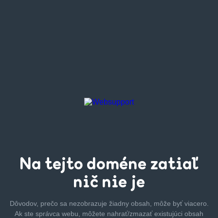
Na tejto
doméne zatiaľ
nič nie je
Dôvodov, prečo sa nezobrazuje žiadny obsah, môže byť
viacero.
Ak ste správca webu, môžete nahrať/zmazať
existujúci obsah